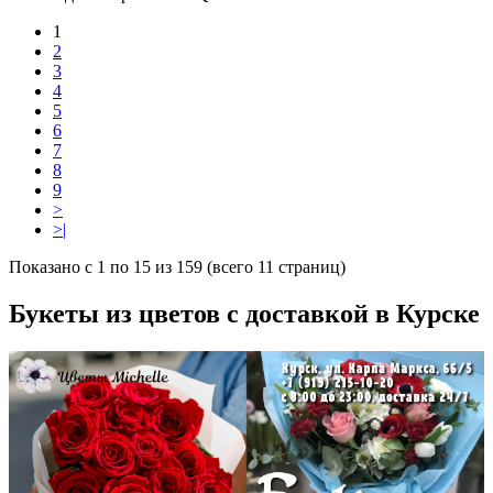
1
2
3
4
5
6
7
8
9
>
>|
Показано с 1 по 15 из 159 (всего 11 страниц)
Букеты из цветов с доставкой в Курске