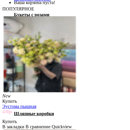
Ваша корзина пуста!
ПОПУЛЯРНОЕ
Букеты с розами
с 8:00 до 21:00
Сборные букеты
ул. Карла Маркса, 66/5
Монобукеты
ул. Павлова, 1
Цветочные корзины
New
Купить
Эустома пышная
430р.
Шляпные коробки
Купить
В закладки
В сравнение
Quickview