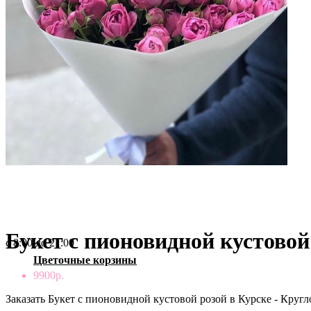
0
Букеты с пионами
0
/
0р.
Букеты с розами
Сборные букеты
Ваша корзина пуста!
Монобукеты
Букет с пионовидной кустовой
с 8:00 до 21:00
Цветочные корзины
9900р.
Заказать Букет с пионовидной кустовой розой в Курске - Кругл