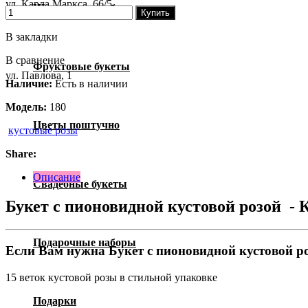
ул. Карла Маркса, 66/5
Шляпные коробки
Купить
В закладки
В сравнение
Фруктовые букеты
ул. Павлова, 1
Наличие:
Есть в наличии
Модель:
180
Цветы поштучно
кустовые розы
Share:
Описание
Свадебные букеты
Букет с пионовидной кустовой розой - К
Подарочные наборы
Если Вам нужна Букет с пионовидной кустовой роз
15 веток кустовой розы в стильной упаковке
Подарки