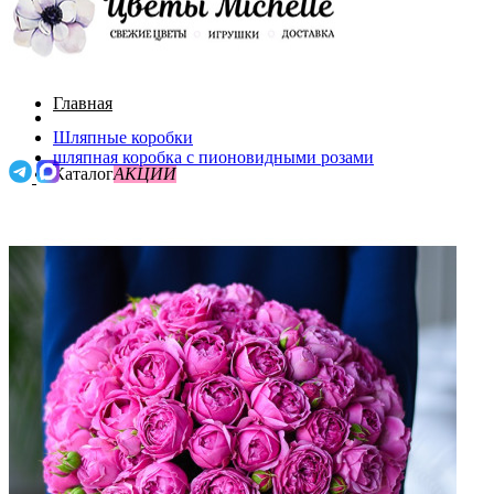
Главная
Шляпные коробки
шляпная коробка с пионовидными розами
Каталог
АКЦИИ
О нас
Поиск
Акции
Доставка и оплата
0
До 3000
Контакты
0
/
0р.
Букеты с пионами