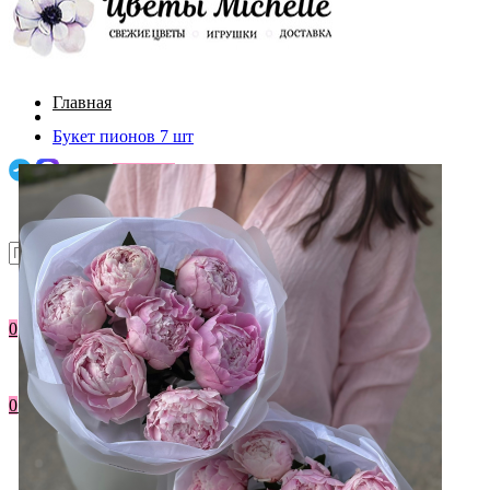
Главная
Букет пионов 7 шт
Каталог
АКЦИИ
О нас
Поиск
Акции
Доставка и оплата
0
До 3000
Контакты
0
/
0р.
Букеты с пионами