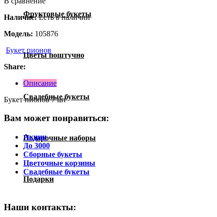
В сравнение
Фруктовые букеты
Наличие:
Есть в наличии
Модель:
105876
Букет пионов
Цветы поштучно
Share:
Описание
Свадебные букеты
Букет пионов 7 шт
Вам может понравиться:
Акции
Подарочные наборы
До 3000
Сборные букеты
Цветочные корзины
Свадебные букеты
Подарки
Наши контакты: