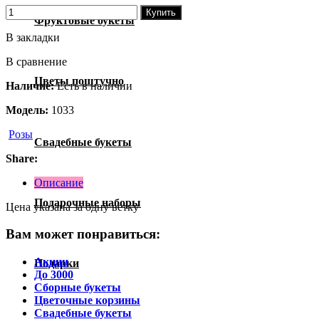
Купить
Фруктовые букеты
В закладки
В сравнение
Цветы поштучно
Наличие:
Есть в наличии
Модель:
1033
Розы
Свадебные букеты
Share:
Описание
Подарочные наборы
Цена указана за одну ветку
Вам может понравиться:
Акции
Подарки
До 3000
Сборные букеты
Цветочные корзины
Свадебные букеты