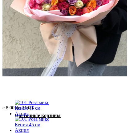
0
Букеты с пионами
0
/
0р.
Букеты с розами
Сборные букеты
Ваша корзина пуста!
Монобукеты
с 8:00 до 21:00
Цветочные корзины