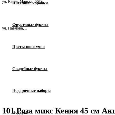
ул. Карла Маркса, 66/5
Шляпные коробки
Фруктовые букеты
ул. Павлова, 1
Цветы поштучно
Свадебные букеты
Подарочные наборы
101 Роза микс Кения 45 см Ак
Подарки