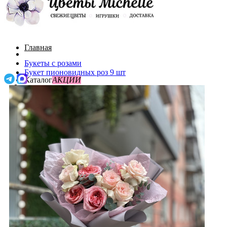
Главная
Букеты с розами
Букет пионовидных роз 9 шт
Каталог
АКЦИИ
О нас
Поиск
Акции
Доставка и оплата
0
До 3000
Контакты
0
/
0р.
Букеты с пионами