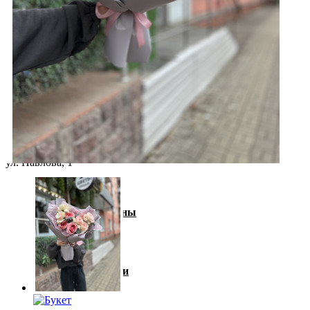
Ваша корзина пуста!
Букеты с розами
с 8:00 до 21:00
Сборные букеты
ул. Карла Маркса, 66/5
Монобукеты
ул. Павлова, 1
Цветочные корзины
Шляпные коробки