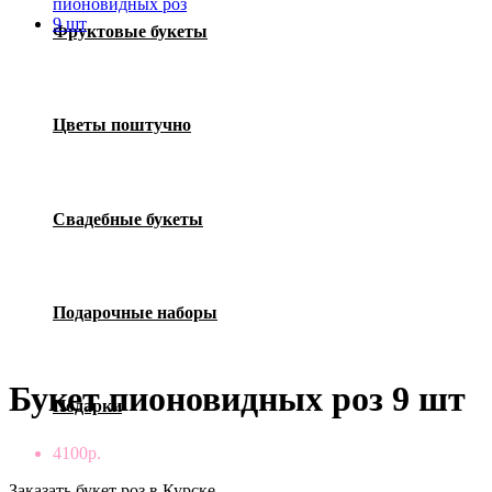
Фруктовые букеты
Цветы поштучно
Свадебные букеты
Подарочные наборы
Букет пионовидных роз 9 шт
Подарки
4100р.
Заказать букет роз в Курске