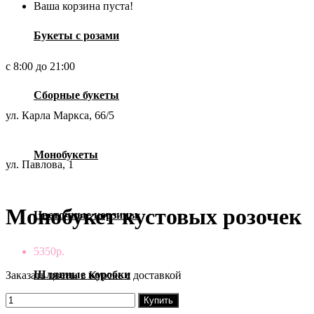
Ваша корзина пуста!
Букеты с розами
с 8:00 до 21:00
Сборные букеты
ул. Карла Маркса, 66/5
Монобукеты
ул. Павлова, 1
Монобукет кустовых розочек
Цветочные корзины
5350р.
Шляпные коробки
Заказать цветы в Курске с доставкой
Купить