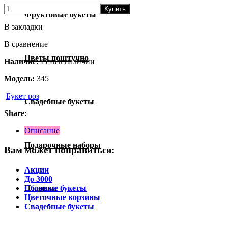
Купить
Фруктовые букеты
В закладки
В сравнение
Цветы поштучно
Наличие:
Есть в наличии
Модель:
345
Букет роз
Свадебные букеты
Share:
Описание
Подарочные наборы
Вам может понравиться:
Акции
До 3000
Сборные букеты
Подарки
Цветочные корзины
Свадебные букеты