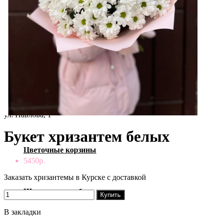
Ваша корзина пуста!
Букеты с розами
с 8:00 до 21:00
Сборные букеты
ул. Карла Маркса, 66/5
Монобукеты
ул. Павлова, 1
Букет хризантем белых
Цветочные корзины
5450р.
Заказать хризантемы в Курске с доставкой
Шляпные коробки
Купить
В закладки