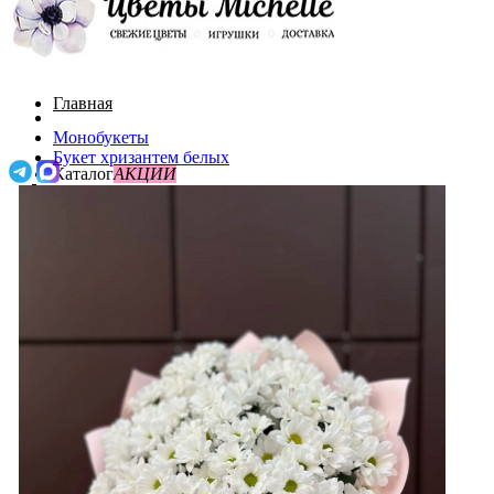
Главная
Монобукеты
Букет хризантем белых
Каталог
АКЦИИ
О нас
Поиск
Акции
Доставка и оплата
0
До 3000
Контакты
0
/
0р.
Букеты с пионами