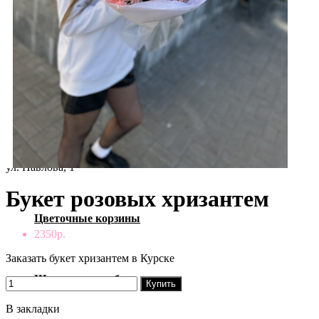
Ваша корзина пуста!
Букеты с розами
с 8:00 до 21:00
Сборные букеты
ул. Карла Маркса, 66/5
Монобукеты
ул. Павлова, 1
Букет розовых хризантем
Цветочные корзины
2350р.
Заказать букет хризантем в Курске
Шляпные коробки
Купить
В закладки