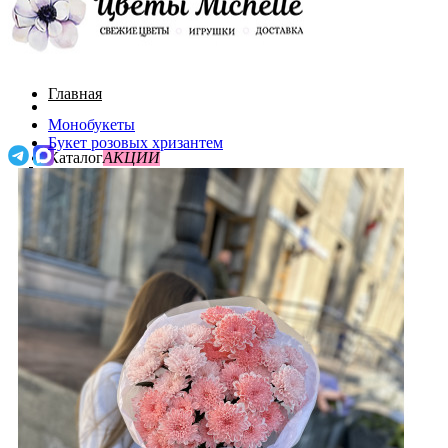
Главная
Монобукеты
Букет розовых хризантем
Каталог
АКЦИИ
О нас
Поиск
Акции
Доставка и оплата
0
До 3000
Контакты
0
/
0р.
Букеты с пионами