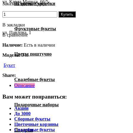
ул. Карла Маркса, 66/5
Шляпные коробки
Заказать цветы Курск
Купить
В закладки
Фруктовые букеты
ул. Павлова, 1
В сравнение
Наличие:
Есть в наличии
Цветы поштучно
Модель:
348
Букет
Share:
Свадебные букеты
Описание
Вам может понравиться:
Подарочные наборы
Акции
До 3000
Сборные букеты
Цветочные корзины
Свадебные букеты
Подарки