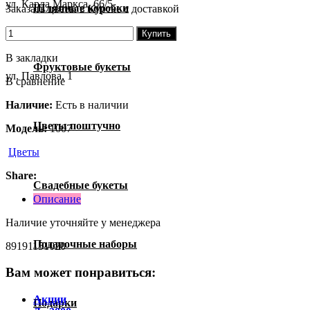
ул. Карла Маркса, 66/5
Шляпные коробки
Заказать цветы в Курске с доставкой
Купить
В закладки
Фруктовые букеты
ул. Павлова, 1
В сравнение
Наличие:
Есть в наличии
Цветы поштучно
Модель:
1007
Цветы
Share:
Свадебные букеты
Описание
Наличие уточняйте у менеджера
Подарочные наборы
89191151020
Вам может понравиться:
Акции
Подарки