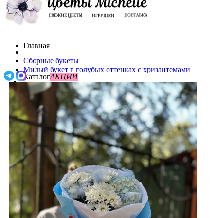
Главная
Сборные букеты
Милый букет в голубых оттенках с хризантемами
Каталог
АКЦИИ
О нас
Поиск
Акции
Доставка и оплата
0
До 3000
Контакты
0
/
0р.
Букеты с пионами