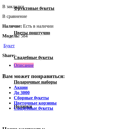
В закладки
Фруктовые букеты
В сравнение
Наличие:
Есть в наличии
Цветы поштучно
Модель:
584
Букет
Share:
Свадебные букеты
Описание
Вам может понравиться:
Подарочные наборы
Акции
До 3000
Сборные букеты
Цветочные корзины
Подарки
Свадебные букеты